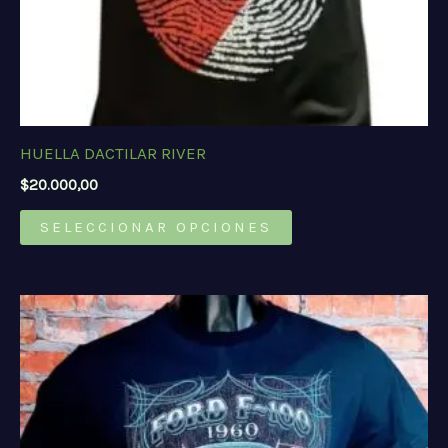
HUELLA DACTILAR RIVER
$
20.000,00
Este
SELECCIONAR OPCIONES
producto
tiene
múltiples
variantes.
Las
opciones
se
pueden