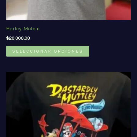
Harley-Moto ii
$
20.000,00
Este
SELECCIONAR OPCIONES
producto
tiene
múltiples
variantes.
Las
opciones
se
pueden
elegir
en