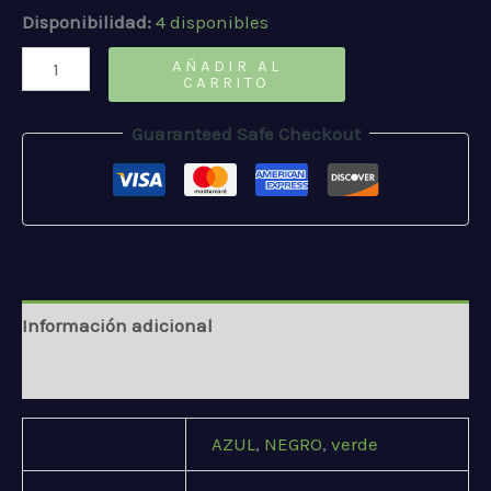
Disponibilidad:
4 disponibles
Joker
AÑADIR AL
CARRITO
cantidad
Guaranteed Safe Checkout
Información adicional
Valoraciones (0)
COLOR
AZUL
,
NEGRO
,
verde