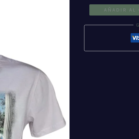
MARADONA/MESI
AÑADIR AL
cantidad
G