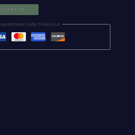
 CARRITO
uaranteed Safe Checkout