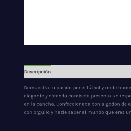
Descripción
Información adicional
Valorac
Demuestra tu pasión por el fútbol y rinde ho
elegante y cómoda camiseta presenta un impac
en la cancha. Confeccionada con algodon de alt
con orgullo y hazle saber al mundo que eres un