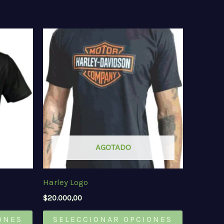
AGOTADO
Harley Logo
$
20.000,00
Este
Este
ONES
SELECCIONAR OPCIONES