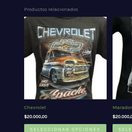
Productos relacionados
Chevrolet
Marado
$
20.000,00
$
20.000,
Este
SELECCIONAR OPCIONES
SEL