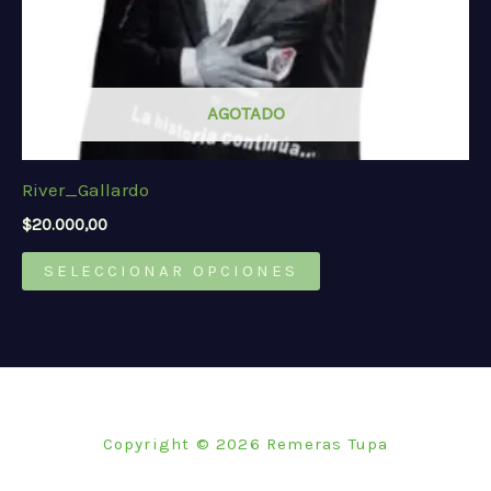
de
producto
AGOTADO
River_Gallardo
$
20.000,00
Este
SELECCIONAR OPCIONES
producto
tiene
múltiples
variantes.
Las
opciones
Copyright © 2026 Remeras Tupa
se