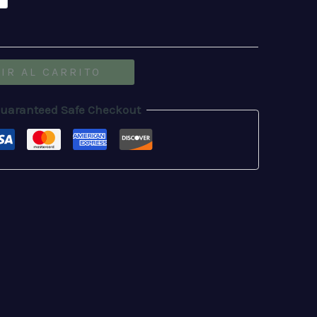
XL
IR AL CARRITO
uaranteed Safe Checkout