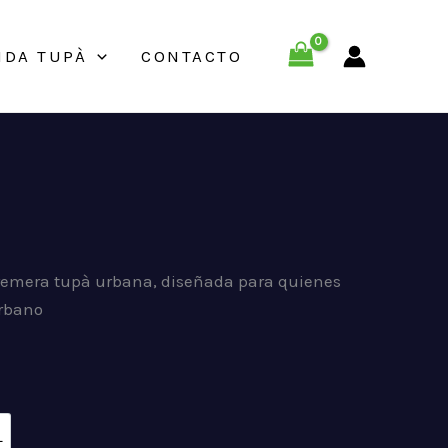
NDA TUPÀ
CONTACTO
remera tupà urbana, diseñada para quienes
urbano
L