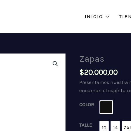
INICIO
TIE
Zapas
$
20.000,00
Presentamos nuestra 
encarnan el espíritu 
COLOR
NEGRO
TALLE
10
14
2X