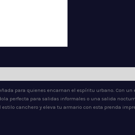
iones (0)
eñada para quienes encarnan el espíritu urbano. Con un
a perfecta para salidas informales o una salida nocturna
l estilo canchero y eleva tu armario con esta prenda impr