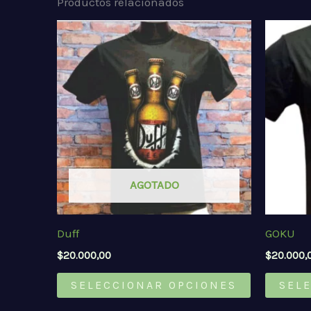
Productos relacionados
AGOTADO
Duff
GOKU
$
20.000,00
$
20.000,
Este
SELECCIONAR OPCIONES
SEL
producto