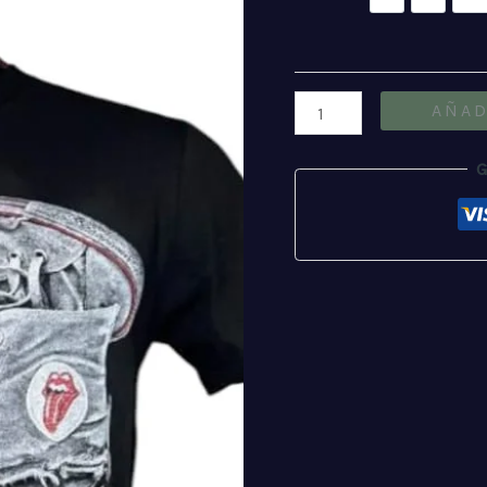
10
14
2
Zapas
AÑAD
cantidad
G