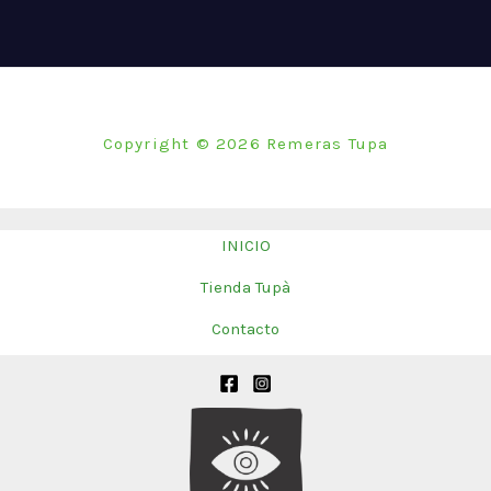
tiene
múltiples
variantes.
Las
opciones
Copyright © 2026 Remeras Tupa
se
pueden
elegir
INICIO
en
Tienda Tupà
la
página
Contacto
de
producto