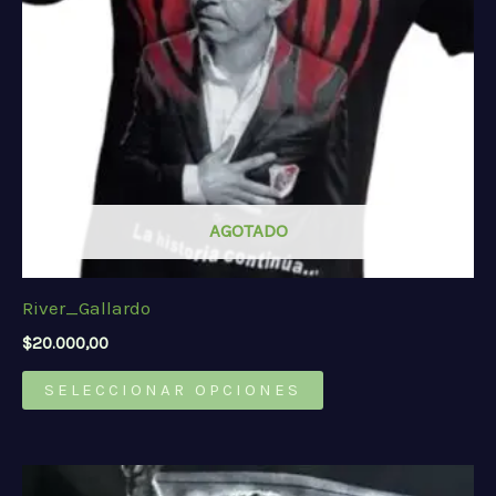
AGOTADO
River_Gallardo
$
20.000,00
Este
SELECCIONAR OPCIONES
producto
tiene
múltiples