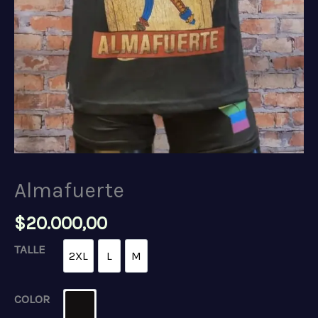
Almafuerte
$
20.000,00
TALLE
2XL
L
M
2XL
L
M
COLOR
NEGRO