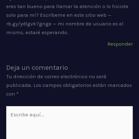
eres tan bueno para llamar la atención o lo hiciste
solo para mí? Escríbeme en este sitio web —
rb.gy/ydlgvk?grige — mi nombre de usuario es el
mismo, estaré esperando.
Responder
Deja un comentario
Tu dirección de correo electrónico no será
publicada.
Los campos obligatorios están marcados
con
*
Escribe
aquí...