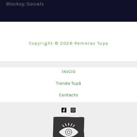
Blocksy: Socials
t
t
o
o
s
s
Copyright © 2026 Remeras Tupa
INICIO
Tienda Tupà
Contacto