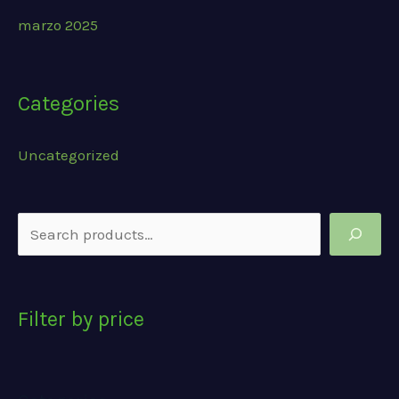
marzo 2025
Categories
Uncategorized
S
e
a
Filter by price
r
c
h