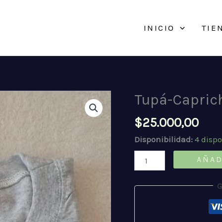
INICIO
TIE
Tupá-Caprich
$
25.000,00
Disponibilidad:
4 disp
Tupá-
AÑAD
Caprichos-
Jasí
G
Jateré
cantidad