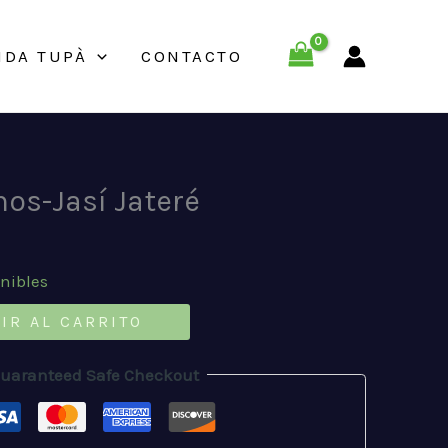
NDA TUPÀ
CONTACTO
os-Jasí Jateré
onibles
IR AL CARRITO
uaranteed Safe Checkout