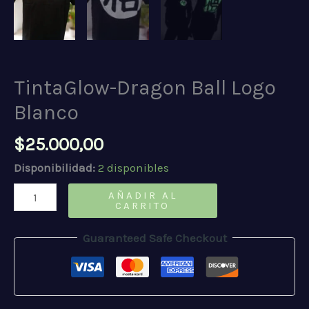
TintaGlow-Dragon Ball Logo
Blanco
$
25.000,00
Disponibilidad:
2 disponibles
TintaGlow-
AÑADIR AL
CARRITO
Dragon
Ball
Guaranteed Safe Checkout
Logo
Blanco
cantidad