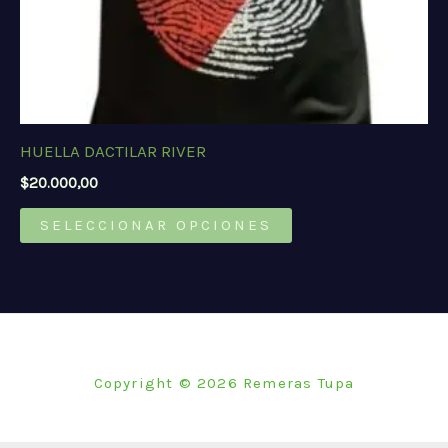
de
producto
HUELLA DACTILAR RIVER
$
20.000,00
Este
SELECCIONAR OPCIONES
producto
tiene
múltiples
variantes.
Las
opciones
Copyright © 2026 Remeras Tupa
se
pueden