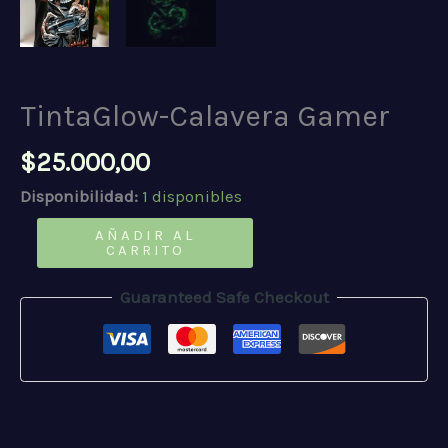
TintaGlow-Calavera Gamer
$
25.000,00
Disponibilidad:
1 disponibles
TintaGlow-
AÑADIR AL
CARRITO
Calavera
Gamer
Guaranteed Safe Checkout
cantidad