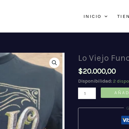
INICIO
TIE
Lo Viejo Fun
$
20.000,00
Disponibilidad:
2 disp
Lo
AÑAD
Viejo
Funciona-
G
Simple
cantidad