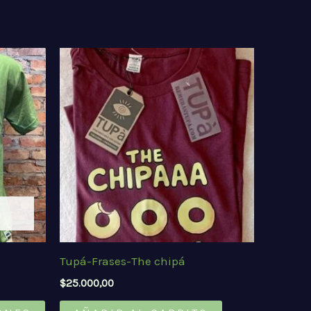
Tupá-Frases-The chipá
$
25.000,00
Este