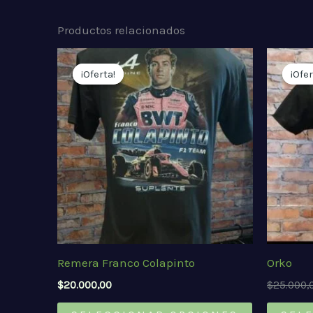
Productos relacionados
¡Oferta!
¡Oferta!
¡Ofer
¡Ofer
Remera Franco Colapinto
Orko
$
20.000,00
$
25.000,
Este