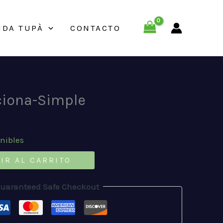
NDA TUPÀ
CONTACTO
ciona-Simple
onibles
IR AL CARRITO
uaranteed Safe Checkout