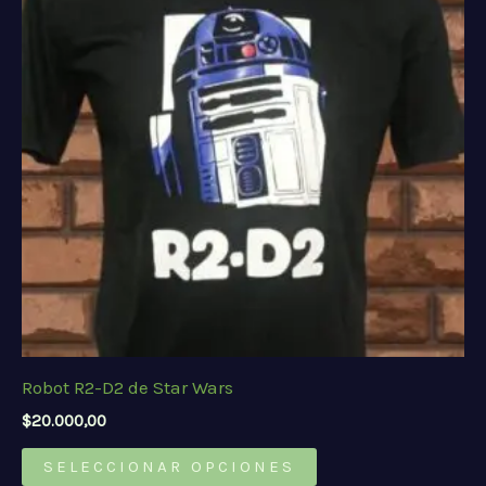
opciones
se
pueden
elegir
en
la
página
de
producto
Robot R2-D2 de Star Wars
$
20.000,00
Este
SELECCIONAR OPCIONES
producto