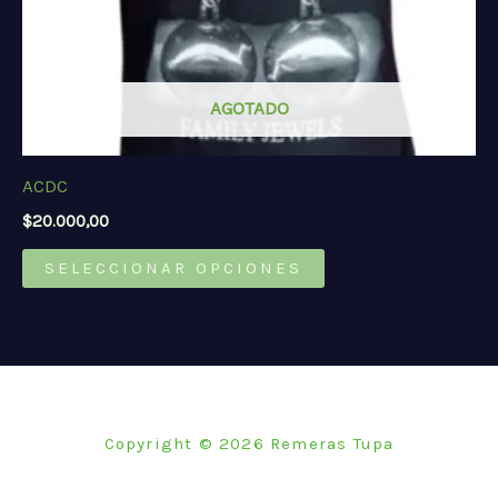
de
producto
AGOTADO
ACDC
$
20.000,00
Este
SELECCIONAR OPCIONES
producto
tiene
múltiples
variantes.
Las
opciones
Copyright © 2026 Remeras Tupa
se