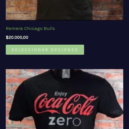
Remera Chicago Bulls
$
20.000,00
Este
SELECCIONAR OPCIONES
producto
tiene
múltiples
variantes.
Las
opciones
se
pueden
elegir
en