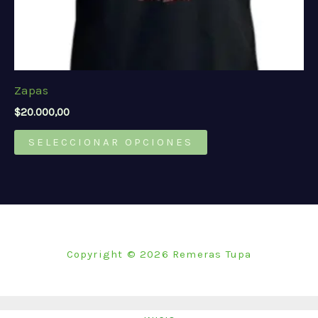
producto
Zapas
$
20.000,00
Este
SELECCIONAR OPCIONES
producto
tiene
múltiples
variantes.
Las
opciones
Copyright © 2026 Remeras Tupa
se
pueden
elegir