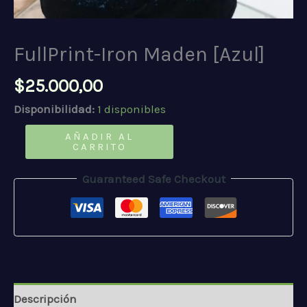
FullPrint-Iron Maden [Azul]
$
25.000,00
Disponibilidad:
1 disponibles
FullPrint-
AÑADIR AL
CARRITO
Iron
Maden
Guaranteed Safe Checkout
[Azul]
cantidad
Descripción