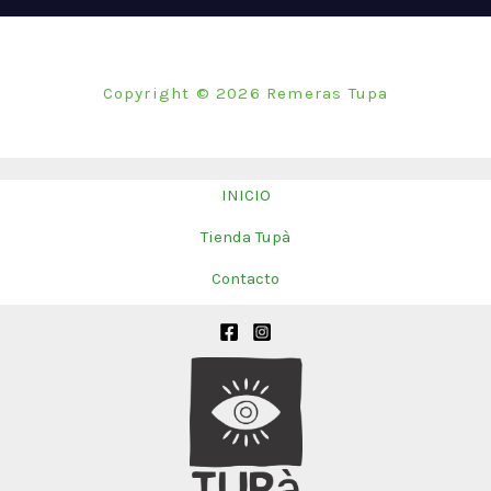
variantes.
Las
opciones
Copyright © 2026 Remeras Tupa
se
pueden
elegir
INICIO
en
Tienda Tupà
la
página
Contacto
de
producto