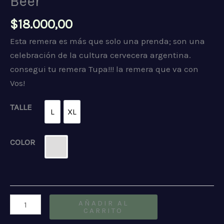
Beer
$
18.000,00
Esta remera es más que solo una prenda; son una
celebración de la cultura cervecera argentina.
consegui tu remera Tupa!!! la remera que va con
Vos!
TALLE
L
XL
L
XL
COLOR
MALANGE
Beer
AÑADIR AL
CARRITO
cantidad